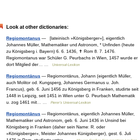
Look at other dictionaries:
Regiomontanus
— [lateinisch »Königsberger«], eigentlich
Johannes Mụ̈ller, Mathematiker und Astronom, * Unfinden (heute
zu Königsberg i. Bayern) 6. 6. 1436, ✝ Rom 8. 7. 1476.
Regiomontanus war Schüler G. Peurbachs in Wien, 1457 wurde er
dort Mitglied der… …
Universal-Lexikon
Regiomontānus
— Regiomontānus, Johann (eigentlich Müller,
auch Molitor od. Kungsperg, Johannes Germanus u. Joh.
Francus), geb. 6. Juni 1456 zu Königsberg in Franken, studirte seit
1448 in Leipzig, seit 1451 in Wien unter G. Peurbach Mathematik
u. zog 1461 mit… …
Pierer's Universal-Lexikon
Regiomontānus
— Regiomontānus, eigentlich Johannes Müller,
Mathematiker und Astronom, geb. 6. Juni 1436 in Unsind bei
Königsberg in Franken (daher sein Name: R. oder
»Königisberger«, Meister Johannes Künigsberger), gest. 6. Juli