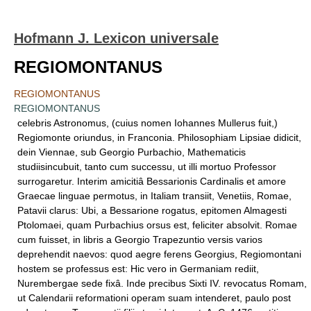
Hofmann J. Lexicon universale
REGIOMONTANUS
REGIOMONTANUS
REGIOMONTANUS
celebris Astronomus, (cuius nomen Iohannes Mullerus fuit,)
Regiomonte oriundus, in Franconia. Philosophiam Lipsiae didicit,
dein Viennae, sub Georgio Purbachio, Mathematicis
studiisincubuit, tanto cum successu, ut illi mortuo Professor
surrogaretur. Interim amicitiâ Bessarionis Cardinalis et amore
Graecae linguae permotus, in Italiam transiit, Venetiis, Romae,
Patavii clarus: Ubi, a Bessarione rogatus, epitomen Almagesti
Ptolomaei, quam Purbachius orsus est, feliciter absolvit. Romae
cum fuisset, in libris a Georgio Trapezuntio versis varios
deprehendit naevos: quod aegre ferens Georgius, Regiomontani
hostem se professus est: Hic vero in Germaniam rediit,
Nurembergae sede fixâ. Inde precibus Sixti IV. revocatus Romam,
ut Calendarii reformationi operam suam intenderet, paulo post