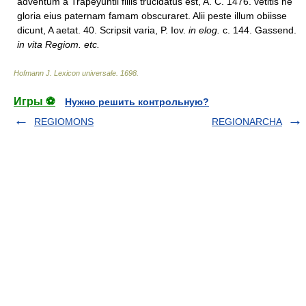
adventum a Trapeyuntii filiis trucidatus est, A. C. 1476. vetitis ne
gloria eius paternam famam obscuraret. Alii peste illum obiisse
dicunt, A aetat. 40. Scripsit varia, P. Iov.
in elog.
c. 144. Gassend.
in vita Regiom. etc.
Hofmann J. Lexicon universale
.
1698
.
Игры ⚽
Нужно решить контрольную?
REGIOMONS
REGIONARCHA