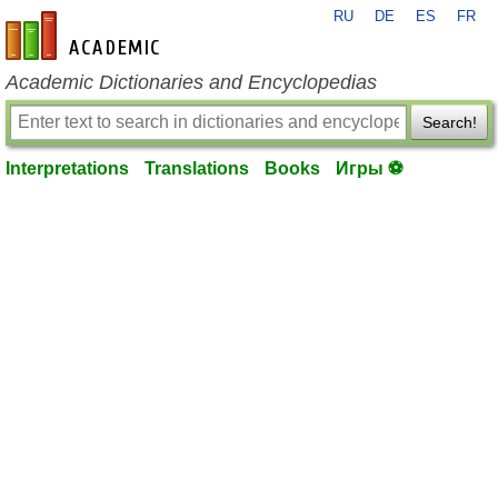
RU
DE
ES
FR
en-academic.com
Academic Dictionaries and Encyclopedias
Search!
Interpretations
Translations
Books
Игры ⚽