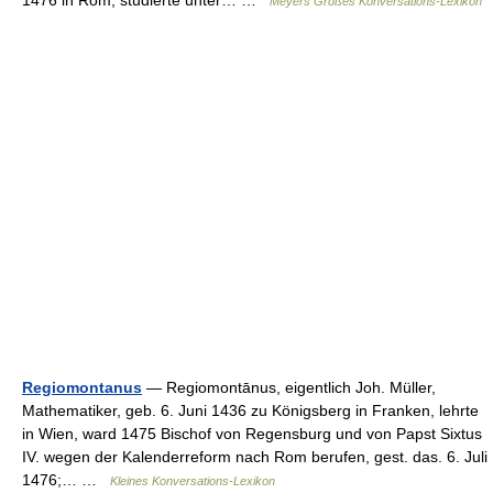
1476 in Rom, studierte unter… …
Meyers Großes Konversations-Lexikon
Regiomontanus
— Regiomontānus, eigentlich Joh. Müller,
Mathematiker, geb. 6. Juni 1436 zu Königsberg in Franken, lehrte
in Wien, ward 1475 Bischof von Regensburg und von Papst Sixtus
IV. wegen der Kalenderreform nach Rom berufen, gest. das. 6. Juli
1476;… …
Kleines Konversations-Lexikon