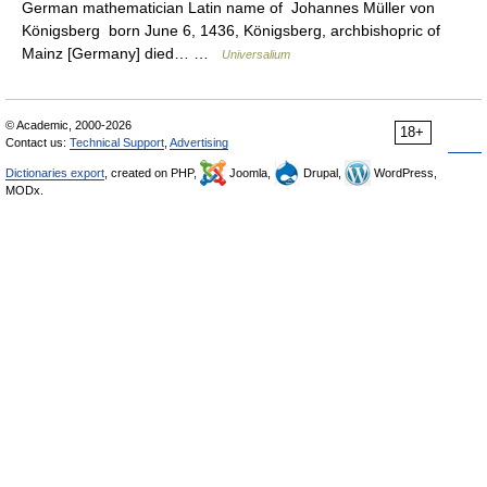
German mathematician Latin name of Johannes Müller von
Königsberg born June 6, 1436, Königsberg, archbishopric of
Mainz [Germany] died… …
Universalium
© Academic, 2000-2026
18+
Contact us:
Technical Support
,
Advertising
Dictionaries export
, created on PHP,
Joomla,
Drupal,
WordPress,
MODx.