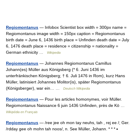
Regiomontanus
— Infobox Scientist box width = 300px name =
Regiomontanus image width = 150px caption = Regiomontanus
birth date = June 6, 1436 birth place = Unfinden death date = July
6, 1476 death place = residence = citizenship = nationality =
German ethnicity …
Wikipedia
Regiomontanus
— Johannes Regiomontanus Camillus
Johann(es) Müller aus Königsberg (* 6. Juni 1436 im
unterfränkischen Königsberg; † 6. Juli 1476 in Rom), kurz Hans
Müller, latinisiert Johannes Molitor(is), später Regiomontanus
(Königsberger), war ein… …
Deutsch Wikipedia
Regiomontanus
— Pour les articles homonymes, voir Müller.
Regiomontanus Naissance 6 juin 1436 Unfinden, près de Kö …
Wikipédia en Français
Regiomontanus
— /ree jee oh mon tay neuhs, tah , rej ee /; Ger.
/rdday gee oh mohn tah noos/, n. See Müller, Johann. * * * ▪